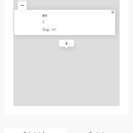
en
€
Sup. m²
€