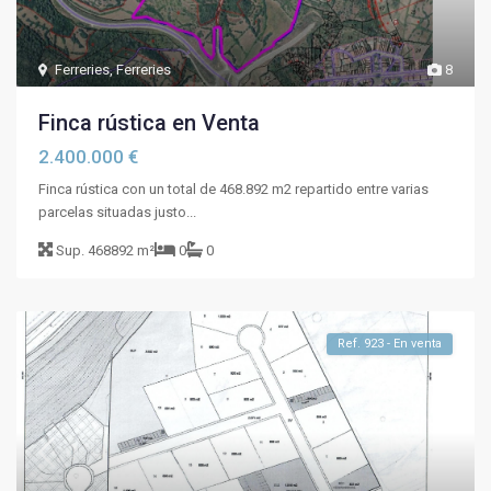
Ferreries
,
Ferreries
8
Finca rústica en Venta
2.400.000 €
Finca rústica con un total de 468.892 m2 repartido entre varias
parcelas situadas justo...
Sup.
468892 m²
0
0
Ref. 923 - En venta