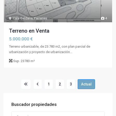
Cala Galdana
,
Ferreries
4
Terreno en Venta
5.000.000 €
Terreno urbanizable, de 23.783 m2, con plan parcial de
urbanización y proyecto de urbanización...
Sup.
23783 m²
1
2
3
Actual
Buscador propiedades