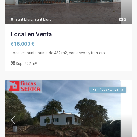
Sant Lluis
,
Sant Lluis
2
Local en Venta
618.000 €
Local en punta prima de 422 m2, con aseos y trastero.
Sup.
422 m²
Ref. 1036 - En venta